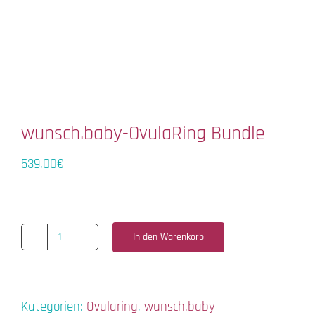
wunsch.baby-OvulaRing Bundle
539,00
€
In den Warenkorb
wunsch.baby-
OvulaRing
Bundle
Kategorien:
Ovularing
,
wunsch.baby
Menge