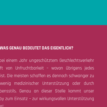
WAS GENAU BEDEUTET DAS EIGENTLICH?
bei einem Jahr ungeschütztem Geschlechtsverkehr
t von Unfruchtbarkeit – wovon übrigens jedes
 ist. Die meisten schaffen es dennoch schwanger zu
enig medizinischer Unterstützung oder durch
ensstils. Genau an dieser Stelle kommt unser
 zum Einsatz – zur wirkungsvollen Unterstützung
s!