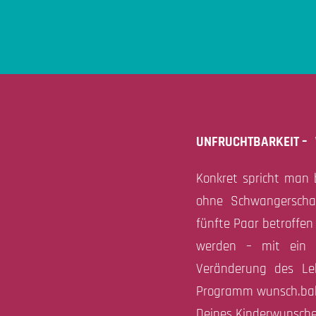
UNFRUCHTBARKEIT – 
Konkret spricht man 
ohne Schwangerschaf
fünfte Paar betroffen
werden – mit ein w
Veränderung des Leb
Programm wunsch.baby
Deines Kinderwunsche