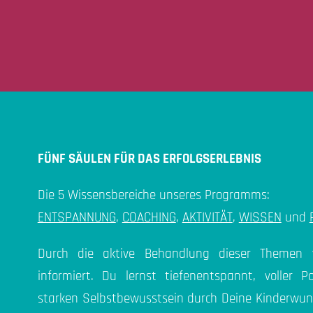
FÜNF SÄULEN FÜR DAS ERFOLGSERLEBNIS
Die 5 Wissensbereiche unseres Programms:
ENTSPANNUNG
,
COACHING
,
AKTIVITÄT
,
WISSEN
und
Durch die aktive Behandlung dieser Themen w
informiert. Du lernst tiefenentspannt, voller
starken Selbstbewusstsein durch Deine Kinderwun