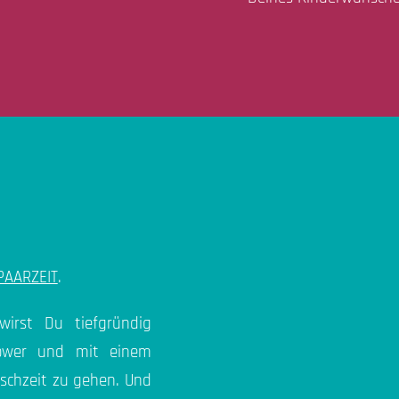
PAARZEIT
.
irst Du tiefgründig
 Power und mit einem
schzeit zu gehen. Und